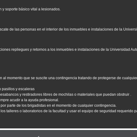
 y soporte básico vital a lesionados.
ate de las personas en el interior de los inmuebles e instalaciones de la Univer
iones repliegues y retornos a los inmuebles e instalaciones de la Universidad Au
én al momento que se suscite una contingencia tratando de protegerse de cualqui
pasillos y escaleras
esabancos y restiradores libres de mochilas o materiales que puedan obstruir .
mpre acudir a la ayuda profesional.
por parte de los brigadistas en el momento de cualquier contingencia.
s talleres o laboratorios de la facultad y usar el equipo de seguridad requerido pa