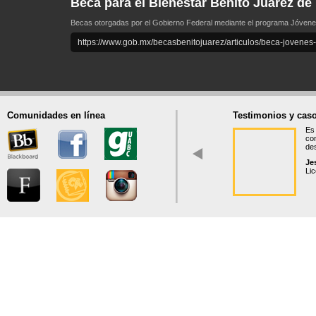
Beca para el Bienestar Benito Juárez de
Becas otorgadas por el Gobierno Federal mediante el programa Jóvenes E
https://www.gob.mx/becasbenitojuarez/articulos/beca-jovenes-
Comunidades en línea
Testimonios y caso
Es 
co
des
Je
Lic