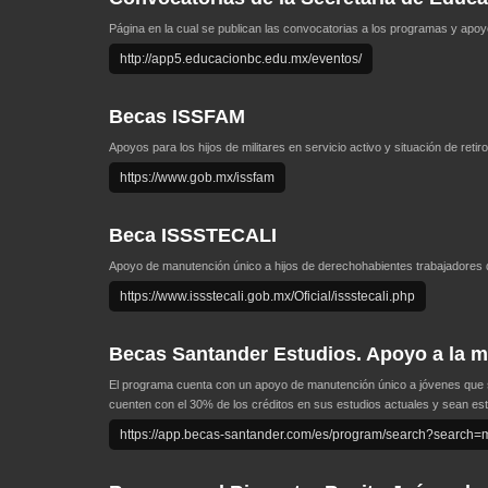
Página en la cual se publican las convocatorias a los programas y apo
http://app5.educacionbc.edu.mx/eventos/
Becas ISSFAM
Apoyos para los hijos de militares en servicio activo y situación de retiro
https://www.gob.mx/issfam
Beca ISSSTECALI
Apoyo de manutención único a hijos de derechohabientes trabajadores de
https://www.issstecali.gob.mx/Oficial/issstecali.php
Becas Santander Estudios. Apoyo a la 
El programa cuenta con un apoyo de manutención único a jóvenes que se
cuenten con el 30% de los créditos en sus estudios actuales y sean es
https://app.becas-santander.com/es/program/search?sear