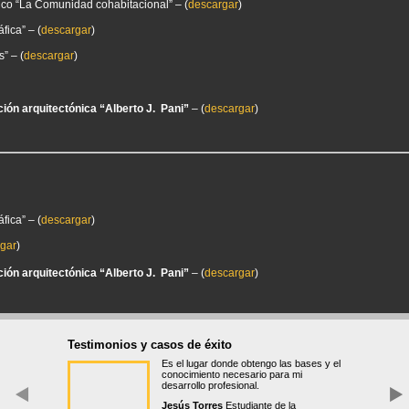
ico “La Comunidad cohabitacional” – (
descargar
)
ica” – (
descargar
)
” – (
descargar
)
ión arquitectónica “Alberto J. Pani”
– (
descargar
)
ica” – (
descargar
)
gar
)
ión arquitectónica “Alberto J. Pani”
– (
descargar
)
Testimonios y casos de éxito
Es el lugar donde obtengo las bases y el
conocimiento necesario para mi
desarrollo profesional.
Jesús Torres
Estudiante de la