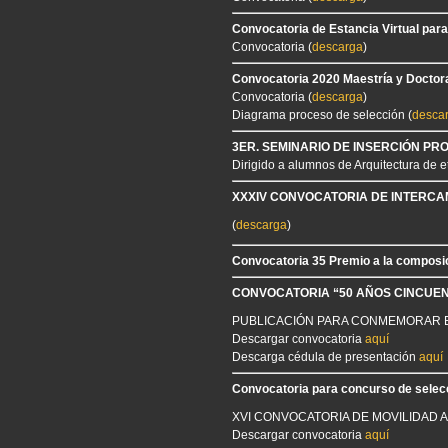
Convocatoria de Estancia Virtual par
Convocatoria (
descarga
)
Convocatoria 2020 Maestría y Doctor
Convocatoria (
descarga
)
Diagrama proceso de selección (
desca
3ER. SEMINARIO DE INSERCIÓN PR
Dirigido a alumnos de Arquitectura de e
XXXIV CONVOCATORIA DE INTERCAM
(
descarga
)
Convocatoria 35 Premio a la composic
CONVOCATORIA “50 AÑOS CINCUE
PUBLICACIÓN PARA CONMEMORAR EL
Descargar convocatoria
aquí
Descarga cédula de presentación
aquí
Convocatoria para concurso de selecc
XVI CONVOCATORIA DE MOVILIDAD 
Descargar convocatoria
aquí