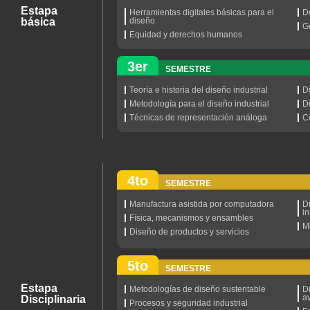
Estapa
Herramientas digitales básicas para el
D
básica
diseño
G
Equidad y derechos humanos
3er
SEMESTRE
Teoría e historia del diseño industrial
Di
Metodología para el diseño industrial
D
Técnicas de representación análoga
C
4to
SEMESTRE
Manufactura asistida por computadora
D
i
Física, mecanismos y ensambles
M
Diseño de productos y servicios
5to
SEMESTRE
Estapa
Metodologías de diseño sustentable
D
a
Disciplinaria
Procesos y seguridad industrial