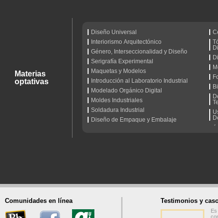
Diseño Universal
C
Interiorismo Arquitectónico
T
D
Género, Interseccionalidad y Diseño
Di
Serigrafía Experimental
M
Maquetas y Modelos
Materias
F
optativas
Introducción al Laboratorio Industrial
B
Modelado Orgánico Digital
D
Moldes Industriales
T
Soldadura Industrial
Us
D
Diseño de Empaque y Embalaje
Comunidades en línea
Testimonios y caso
La 
mi 