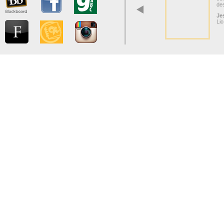
do
co
que
Mt
Lic