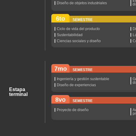
Er
Diseño de objetos industriales
d
6to
SEMESTRE
Ciclo de vida del producto
D
Sustentabilidad
L
Ciencias sociales y diseño
C
7mo
SEMESTRE
Ingeniería y gestión sustentable
G
d
Diseño de experiencias
Estapa
terminal
8vo
SEMESTRE
Proyecto de diseño
A
p